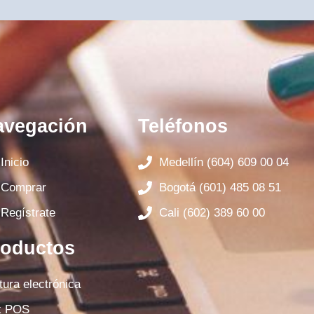
avegación
Teléfonos
Inicio
Medellín (604) 609 00 04
Comprar
Bogotá (601) 485 08 51
Regístrate
Cali (602) 389 60 00
roductos
tura electrónica
k POS