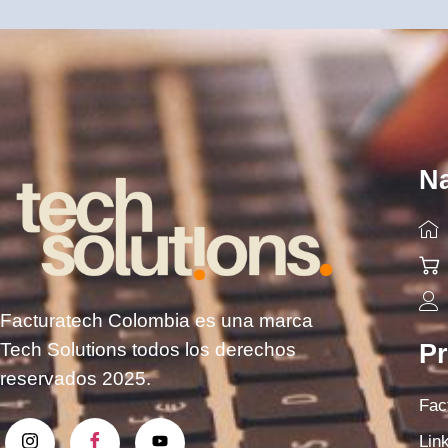
N
Facturatech Colombia es una marca
Tech Solutions todos los derechos
P
reservados 2025.
Fac
Lin