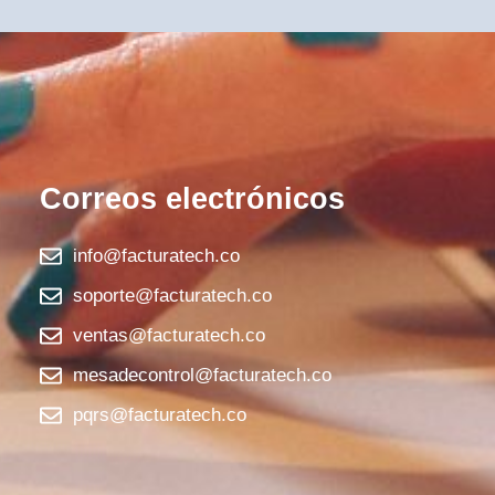
Correos electrónicos
info@facturatech.co
soporte@facturatech.co
ventas@facturatech.co
mesadecontrol@facturatech.co
pqrs@facturatech.co