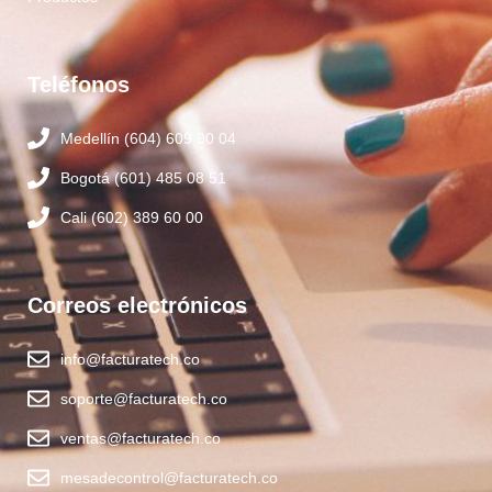
Teléfonos
Medellín (604) 609 00 04
Bogotá (601) 485 08 51
Cali (602) 389 60 00
Correos electrónicos
info@facturatech.co
soporte@facturatech.co
ventas@facturatech.co
mesadecontrol@facturatech.co