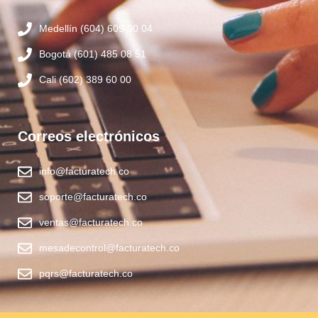
Medellín (604) 609 00 04
Bogotá (601) 485 08 51
Cali (602) 389 60 00
Correos electrónicos
info@facturatech.co
soporte@facturatech.co
ventas@facturatech.co
mesadecontrol@facturatech.co
pqrs@facturatech.co