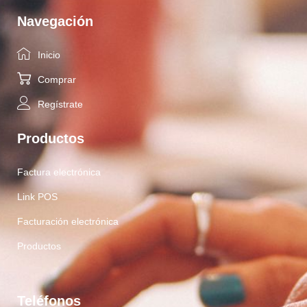
Navegación
Inicio
Comprar
Regístrate
Productos
Factura electrónica
Link POS
Facturación electrónica
Productos
Teléfonos