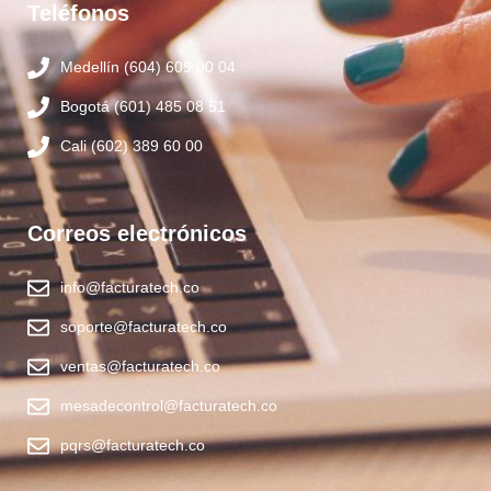
Teléfonos
Medellín (604) 609 00 04
Bogotá (601) 485 08 51
Cali (602) 389 60 00
Correos electrónicos
info@facturatech.co
soporte@facturatech.co
ventas@facturatech.co
mesadecontrol@facturatech.co
pqrs@facturatech.co