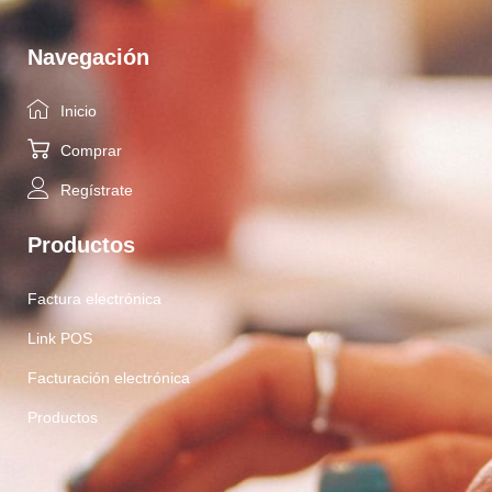
Navegación
Inicio
Comprar
Regístrate
Productos
Factura electrónica
Link POS
Facturación electrónica
Productos