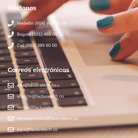
Teléfonos
Medellín (604) 609 00 04
Bogotá (601) 485 08 51
Cali (602) 389 60 00
Correos electrónicos
info@facturatech.co
soporte@facturatech.co
ventas@facturatech.co
mesadecontrol@facturatech.co
pqrs@facturatech.co