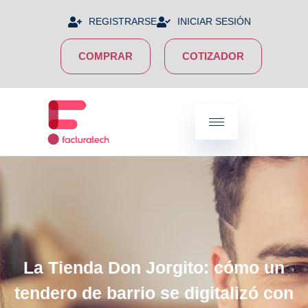
REGISTRARSE
INICIAR SESIÓN
COMPRAR
COTIZADOR
La Tienda Don Jorgito: cómo un
tendero de barrio se digitalizó con